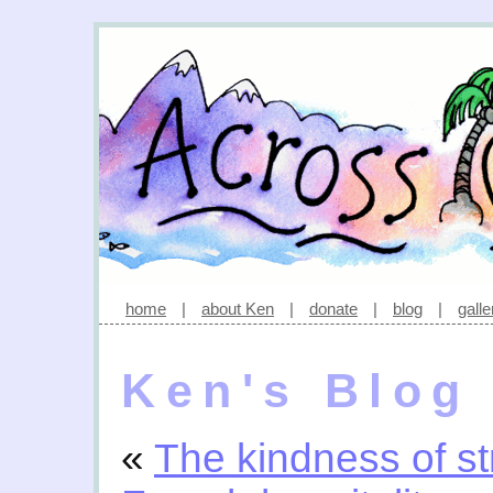
home
|
about Ken
|
donate
|
blog
|
galle
Ken's Blog
«
The kindness of s